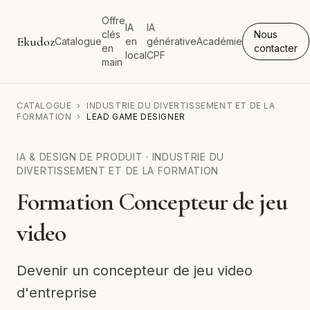
Offre
IA
IA
clés
Nous
Ekudoz
Catalogue
en
générative
Académie
en
contacter
local
CPF
main
CATALOGUE
›
INDUSTRIE DU DIVERTISSEMENT ET DE LA
FORMATION
›
LEAD GAME DESIGNER
IA & DESIGN DE PRODUIT
·
INDUSTRIE DU
DIVERTISSEMENT ET DE LA FORMATION
Formation Concepteur de jeu
video
Devenir un concepteur de jeu video
d'entreprise